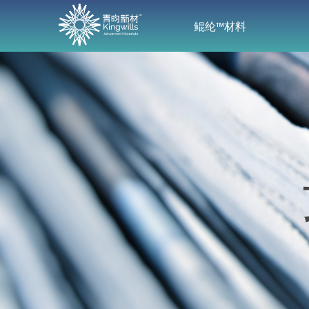
鲲纶™材料
鲲纶™材料