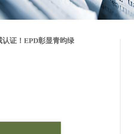
认证！EPD彰显青昀绿