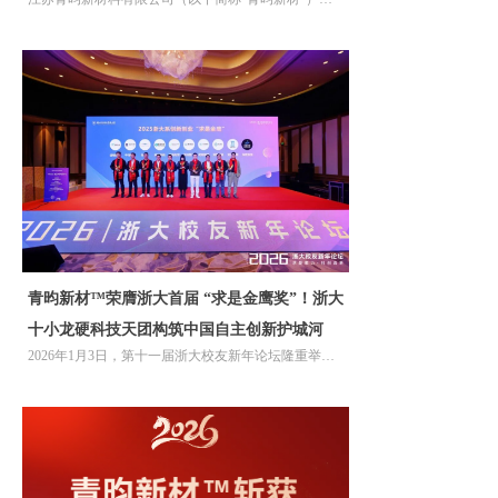
布完成C+轮战略融资，中化资本创投旗下中化创新
（泉州）产业基金（以下简称"中化泉州基金"）与中
国国新基金所属国新创投基金联合领投。
青昀新材™荣膺浙大首届 “求是金鹰奖”！浙大
十小龙硬科技天团构筑中国自主创新护城河
2026年1月3日，第十一届浙大校友新年论坛隆重举
办。青昀新材™荣膺首届浙大系创业企业“求是金鹰
奖”。