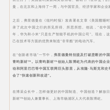
曼，在北京和上海待了一周，与中国官员、经济学家和企业
之后，弗里德曼在《纽约时报》发表署名文章《美国酣睡
录了此次中国之行的所见所得、所思所想。他说，“在中国看
年，华为和小米“只是生产智能手机的中国公司”。现在，
己在技术等方面的优势来制造“非常酷”的电动汽车。
在“创新者市场”一节中，
弗里德曼特别提及打破垄断的中
青昀新材™。以青昀新材™创始人陈博屹为代表的中国企
动和阿里巴巴等中国互联网巨头那里，从埃隆·马斯克和史
会了“快速创新和改进”。
在博采众长中，怎样做更好的中国制造、中国创造？解放
新材™创始人兼董事长、上海市杨浦区人大代表陈博屹。